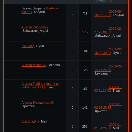
сообщение
Важно:
Закрыта
Шаблон
2008-09-
анкеты
Кейджи
0
711
20 12:17:59
Кейджи
Анкета Сааведры.
2009-02-
Schwarzer_Angel
0
175
27 22:06:33
Schwarzer_Angel
Рю Соар
Ryuu
2009-02-
0
104
18 20:30:02
Ryuu
Анкета Лексаны
Leksana
2009-02-
0
125
14 17:25:55
Leksana
Анкета Трейна ( Icame to
2009-01-
deliver bad luck)
Train
0
161
03 11:18:02
Train
Анкета Блондинки xD
2009-01-
Кристал
0
141
02 16:39:36
Кристал
бла,бла,бла
Matt
2009-01-
8
258
01 01:25:50
Matt