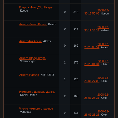
Ксеро - Илис Д'Ар Нуаре
2008-12-
Ксеро
0
345
30 17:50:05
Ксеро
Анкета Ливио Келем
Kelem
2008-12-
0
146
30 11:33:52
Kelem
Анкето4ка Алекс
Alexis
2008-12-
0
169
28 20:05:54
Alexis
Анкета Шредингера
2008-12-
Schrodinger
1
178
28 20:04:31
Юко
Анкета Наруто
N@RUTO
2008-12-
1
126
26 01:27:09
Юко
Немного о Даниэле Данко.
2008-12-
Daniel Danko
2
168
26 01:25:31
Юко
Что-то немного странное
2008-12-
Vendetta
2
144
26 01:25:25
Юко