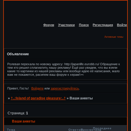
Форум
Участники
Поиск
Регистрация
Войти
Активные темы
Объявление
Ролевая перехала по новому адресу: http://japanlife.eurobb.ru/ Обращение к
тем кто решил сплагиатить нашу рекламу! Ещё раз увидем, что вы взяли
какие то картинки из нашей рекламы или вообще идею её написания, мало
вам не покажется, расипем ваш форум к херам!><
Привет, Гость!
Войдите
или
зарегистрируйтесь
.
»
†..:Island of paradise pleasure:..†
»
Ваши анкеты
Страница:
1
Ваши анкеты
Последнее
Тема
Ответов
Просмотров